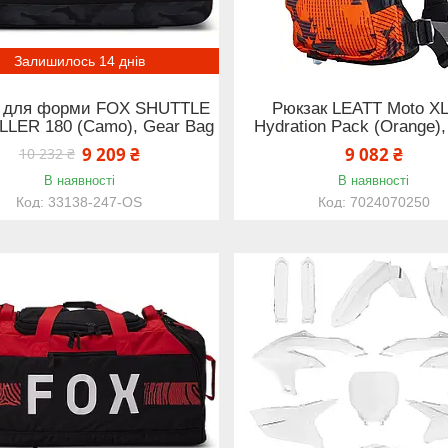
Залишилось 14 днів
 для форми FOX SHUTTLE
Рюкзак LEATT Moto XL
LER 180 (Camo), Gear Bag
Hydration Pack (Orange),
9 209 ₴
9 082 ₴
10 232 ₴
В наявності
В наявності
33138-247-OS
7024070250