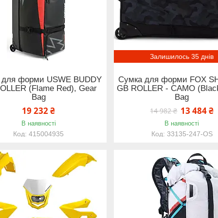
Залишилось 35 днів
 для форми USWE BUDDY
Сумка для форми FOX S
OLLER (Flame Red), Gear
GB ROLLER - CAMO (Black
Bag
Bag
19 232 ₴
13 484 ₴
14 982 ₴
В наявності
В наявності
415004935
33135-247-OS