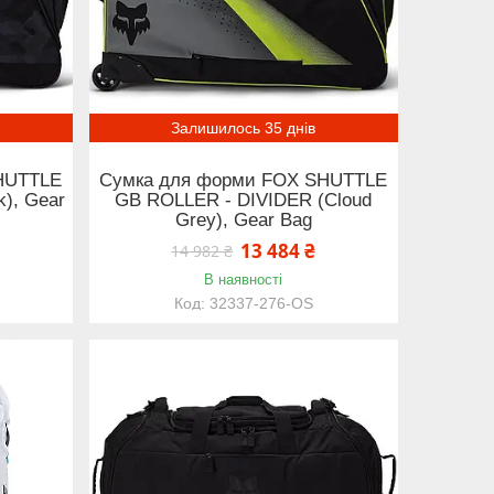
Залишилось 35 днів
HUTTLE
Сумка для форми FOX SHUTTLE
), Gear
GB ROLLER - DIVIDER (Cloud
Grey), Gear Bag
13 484 ₴
14 982 ₴
В наявності
32337-276-OS