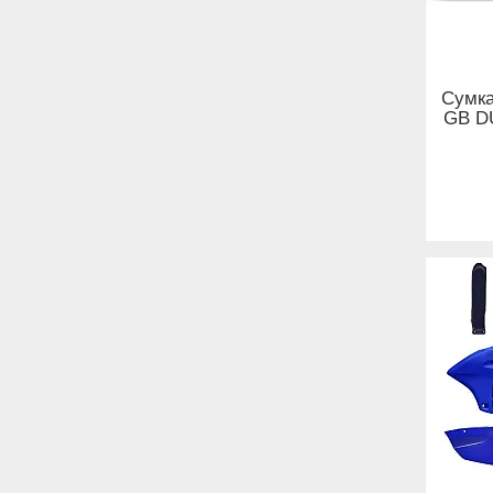
Сумк
GB D