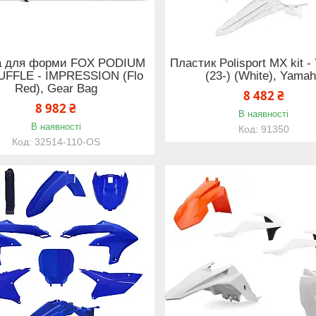
а для форми FOX PODIUM
Пластик Polisport MX kit 
UFFLE - IMPRESSION (Flo
(23-) (White), Yama
Red), Gear Bag
8 482 ₴
8 982 ₴
В наявності
В наявності
91350
32514-110-OS