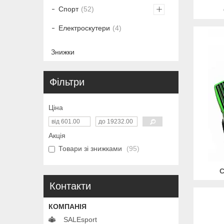
Спорт
52
Електроскутери
4
Знижки
Фільтри
Ціна
Акція
Товари зі знижками
95
С
Контакти
SALEsport