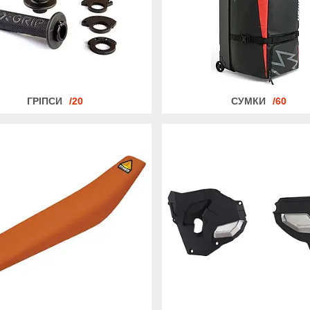
ГРІПСИ
20
СУМКИ
60