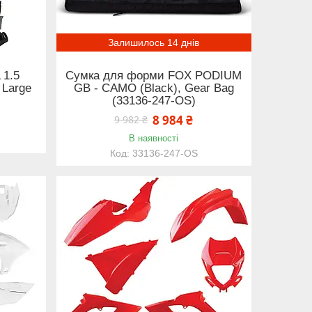
Залишилось 14 днів
 1.5
Сумка для форми FOX PODIUM
 Large
GB - CAMO (Black), Gear Bag
(33136-247-OS)
8 984 ₴
9 982 ₴
В наявності
33136-247-OS