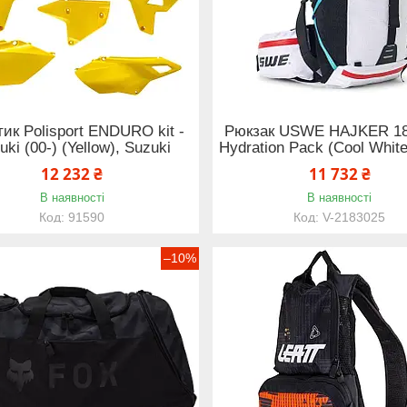
ик Polisport ENDURO kit -
Рюкзак USWE HAJKER 1
uki (00-) (Yellow), Suzuki
Hydration Pack (Cool White
12 232 ₴
11 732 ₴
В наявності
В наявності
91590
V-2183025
–10%