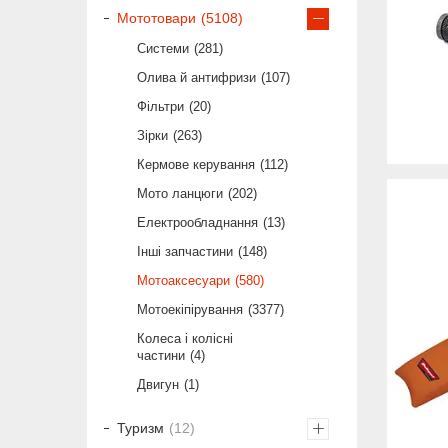
Мототовари
5108
Системи
281
Олива й антифризи
107
Фільтри
20
Зірки
263
Кермове керування
112
Мото ланцюги
202
Електрообладнання
13
Інші запчастини
148
Мотоаксесуари
580
Мотоекіпірування
3377
Колеса і колісні
частини
4
Двигун
1
Туризм
12