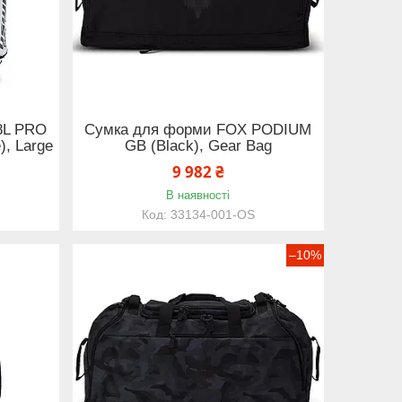
8L PRO
Сумка для форми FOX PODIUM
), Large
GB (Black), Gear Bag
9 982 ₴
В наявності
33134-001-OS
–10%