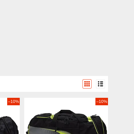
–10%
–10%