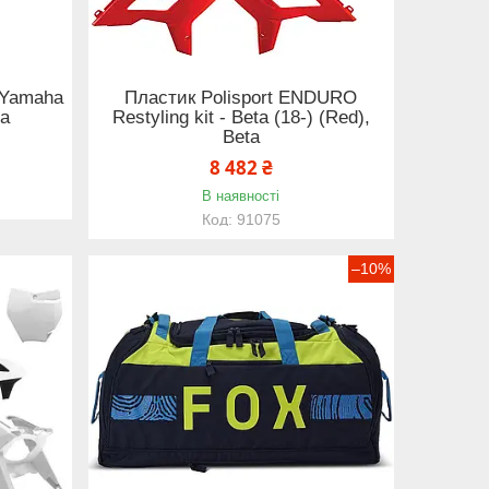
- Yamaha
Пластик Polisport ENDURO
ha
Restyling kit - Beta (18-) (Red),
Beta
8 482 ₴
В наявності
91075
–10%