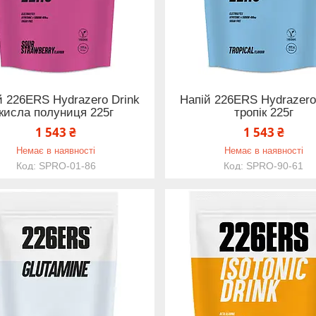
й 226ERS Hydrazero Drink
Напій 226ERS Hydrazero
кисла полуниця 225г
тропік 225г
1 543 ₴
1 543 ₴
Немає в наявності
Немає в наявності
SPRO-01-86
SPRO-90-61