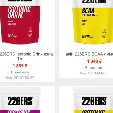
226ERS Isotonic Drink кола
Напій 226ERS BCAA лимо
1кг
1 340 ₴
1 855 ₴
В наявності
В наявності
SPRO-50-80
SPRO-50-87