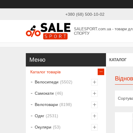
+380 (68) 500-10-02
SALESPORT.com.ua - товари дл
СПОРТУ
КАТАЛОГ
Каталог товарів
Відно
Велосипеди
5502
Самокати
46
Велотовари
8198
Одяг
2531
Окуляри
53