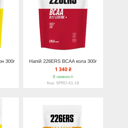
н 300г
Напій 226ERS BCAA кола 300г
1 340 ₴
В наявності
SPRO-61-18