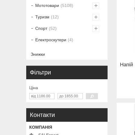
Мототовари
5108
Туризм
12
Спорт
52
Електроскутери
4
Знижки
Напій 
Фільтри
Ціна
Контакти
SALEsport