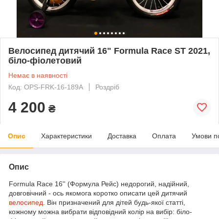
Велосипед дитячий 16" Formula Race ST 2021,
біло-фіолетовий
Немає в наявності
Код: OPS-FRK-16-189A
Роздріб
4 200
₴
Опис
Характеристики
Доставка
Оплата
Умови п
Опис
Formula Race 16'' (Формула Рейс) недорогий, надійний,
довговічний - ось якомога коротко описати цей дитячий
велосипед
. Він призначений для дітей будь-якої статті,
кожному можна вибрати відповідний колір на вибір: біло-