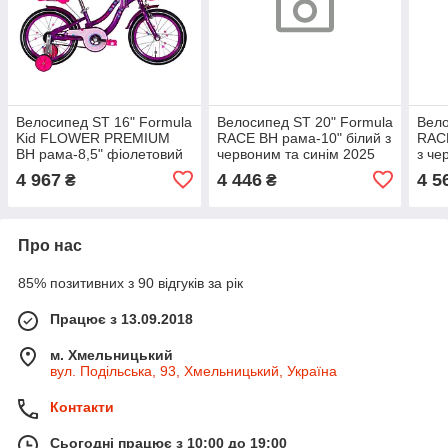
Велосипед ST 16" Formula
Велосипед ST 20" Formula
Вело
Kid FLOWER PREMIUM
RACE BH рама-10" білий з
RACE
BH рама-8,5" фіолетовий
червоним та синім 2025
з че
2026, 100-115 см
4 967
4 446
4 5
₴
₴
Про нас
85% позитивних з 90 відгуків за рік
Працює з 13.09.2018
м. Хмельницький
вул. Подільська, 93, Хмельницький, Україна
Контакти
Сьогодні працює з 10:00 до 19:00