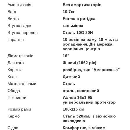
Амортизація
Без амортизаторів
Вага
10.7кг
Вилка
Formula ригідна
Втулка задня
гальмівна
Втулка передня
Сталь 10G 20Н
Гарантія
10 років на раму, 18 міс. на
обладнання. Діє мережа
сервісних центрів
Діаметр коліс
16"
Для кого
Жіночі (1962 рік)
Каретка
розбірна, тип "Американка"
Клас
Дитячий
Матеріал рами
Сталь
Обода
сталь, посилений
Покришки
Wanda 16x1,95
універсальний протектор
Розмір рами
100-115 см
Кермо
Сталь 520мм, із захисною
накладкою
Сідло
Комфортне, з м'яким