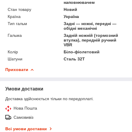
наповнювачем
Стан товару
Новий
Країна
Україна
Тип гальм
Задні — ножні, передні —
обідні механічні
Гальма
Задній ножній (тормозний
втулка), передній ручний
VBR
Колір
Біло-фіолетовий
Шатуни
Сталь 32Т
Приховати
Умови доставки
Доставка здійснюється тільки по передоплаті.
Нова Пошта
Самовивіз
Всі умови доставки