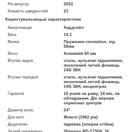
Рік випуску
2022
Кількість швидкостей
21
Користувальницькі характеристики
Амортизація
Хардтейл
Вага
14.1
Вилка
Пружинно-recreation, хід
50мм
Вінос
Алюміній 60 мм
Втулка задня
сталь, кулькові підшипники,
посилений литий фланець
14G 36H
Втулка передня
сталь, кулькові підшипники,
посилений литий фланець
14G 36H, ексцентрик
Гарантія
10 років на раму, 18 міс. на
обладнання. Діє мережа
сервісних центрів
Діаметр коліс
24"
Для кого
Жіночі (1962 рік)
Додатково
підніжка (опорна стійка)
Задній перемикач
Shimano RD-TZ500, 7k