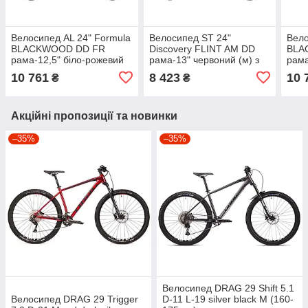
Велосипед AL 24" Formula
Велосипед ST 24"
Вело
BLACKWOOD DD FR
Discovery FLINT AM DD
BLA
рама-12,5" біло-рожевий
рама-13" червоний (м) з
рама
2026
крилом Pl 2022
2026
10 761
8 423
10 
₴
₴
Акційні пропозиції та новинки
–35%
–35%
Велосипед DRAG 29 Shift 5.1
Велосипед DRAG 29 Trigger
D-11 L-19 silver black M (160-