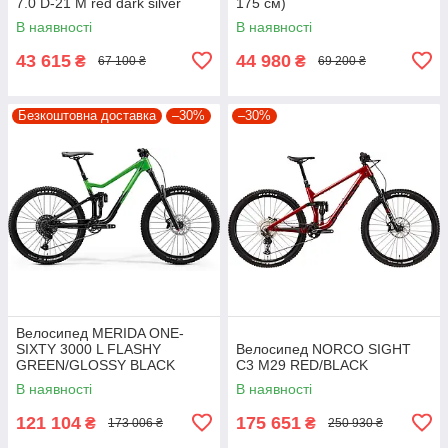
7.0 D-21 M red dark silver
175 см)
В наявності
В наявності
43 615
44 980
₴
₴
67 100 ₴
69 200 ₴
Безкоштовна доставка
–30%
–30%
Велосипед MERIDA ONE-
SIXTY 3000 L FLASHY
Велосипед NORCO SIGHT
GREEN/GLOSSY BLACK
C3 M29 RED/BLACK
В наявності
В наявності
121 104
175 651
₴
₴
173 006 ₴
250 930 ₴