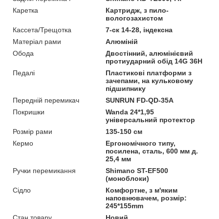
Каретка
Картридж, з пило-
вологозахистом
Кассета/Трещотка
7-ск 14-28, індексна
Матеріал рами
Алюміній
Обода
Двостінний, алюмінієвий
протиударний обід 14G 36H
Педалі
Пластикові платформи з
зачепами, на кульковому
підшипнику
Передній перемикач
SUNRUN FD-QD-35A
Покришки
Wanda 24*1,95
універсальний протектор
Розмір рами
135-150 см
Кермо
Ергономічного типу,
посилена, сталь, 600 мм д.
25,4 мм
Ручки перемикання
Shimano ST-EF500
(моноблоки)
Сідло
Комфортне, з м'яким
наповнювачем, розмір:
245*155mm
Стан товару
Новий