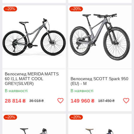
–20%
–20%
Велосипед MERIDA MATTS
60 I1,L MATT COOL
Велосипед SCOTT Spark 950
GREY(SILVER)
(EU) - M
В наявності
В наявності
28 814
149 960
₴
₴
36 018 ₴
187 450 ₴
–20%
–20%