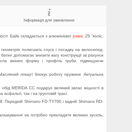
Інформація для замовлення
ості. Байк складається з алюмінієвої
рами
, 29 "коліс,
 геометрія полегшить спуск і посадку на велосипед.
батінг допомагає знизити вагу конструкції за рахунок
асла змінює форму і профіль труби, підвищуючи
сляний локаут блокує роботу пружини. Актуальна
 обід MERIDA CC подарує великий запас міцності в
сфальті, так і на грунтовій трасі.
8. Передній Shimano FD-TY700 і задній Shimano RD-
гальмування не потрібно прикладати великих зусиль,