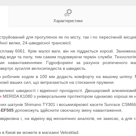
Характеристики
труйований для прогулянок як по місту, так і по пересіченій місцев
ної вилки, 24-швидкісної трансмісії.
аву 6061. Крім малої ваги, він не піддається корозії. Занижена
від води та пилу, тим самим подовжуючи термін служби. Технологія 
ми навантаженнями. Гідроформінг за рахунок розпеченого м
нвертує зусилля велосипедиста в швидкість.
бочим ходом в 100 мм додасть комфорту на вашому шляху. Ма
ономії ваших сил, що витрачаються на стискання пружини.
икої швидкості і відмінної прохідності. Двошаровий алюмінієвий
и
MERIDA K1080 з універсальним протектором однаково хороші як на а
их шатунів Shimano TY301 і восьмизіркової касети Sunrace CSM66
T-EF505
допоможуть здійснити своєчасну зміну навантаження.
дмовна і, на відміну від механічних аналогів, не закисає, а для 
 Києві ви можете в магазині Velosklad.