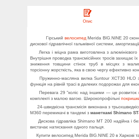
Опис
Гірський
велосипед
Merida BIG.NINE 20 сконс
дискової гідравлічної гальмівної системи, амортизацій
Легка і міцна рама виготовлена з алюмінієвого спл
Внутрішня проводка трансмісійних тросів захищає їх 
зниження товщини стінок труб в місцях з мали
торсіонну жорсткість, яка в свою чергу ефективно ко
Пружинно-масляна вилка Suntour XCT30 HLO з ро
функція на рівній трасі в далеких подорожах для ек
Перевага 29 "коліс над іншими — це розвиток вел
комплекті з малою вагою. Широкопрофільні
покришк
24-швидкісна трансмісія виконана з трьохшвидкісн
M360 перемикачі в тандемі з
манеткамі Shimano S
Дискова гідравліка Shimano MT 200 надійна і безві
вистачає натискання одного пальця.
Купити велосипед Merida BIG.NINE 20 в Харкові та в