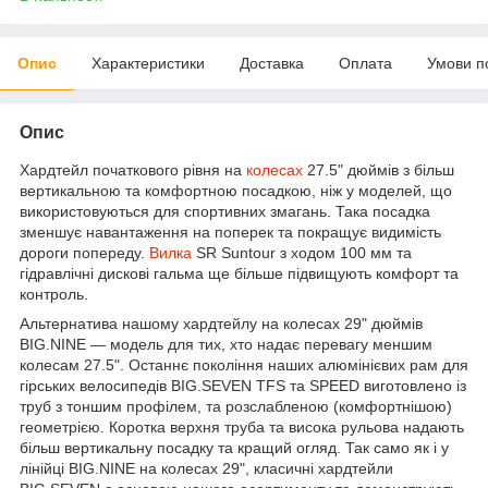
Опис
Характеристики
Доставка
Оплата
Умови п
Опис
Хардтейл початкового рівня на
колесах
27.5" дюймів з більш
вертикальною та комфортною посадкою, ніж у моделей, що
використовуються для спортивних змагань. Така посадка
зменшує навантаження на поперек та покращує видимість
дороги попереду.
Вилка
SR Suntour з ходом 100 мм та
гідравлічні дискові гальма ще більше підвищують комфорт та
контроль.
Альтернатива нашому хардтейлу на колесах 29" дюймів
BIG.NINE — модель для тих, хто надає перевагу меншим
колесам 27.5". Останнє покоління наших алюмінієвих рам для
гірських велосипедів BIG.SEVEN TFS та SPEED виготовлено із
труб з тоншим профілем, та розслабленою (комфортнішою)
геометрією. Коротка верхня труба та висока рульова надають
більш вертикальну посадку та кращий огляд. Так само як і у
лінійці BIG.NINE на колесах 29", класичні хардтейли