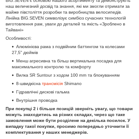
BIG.SEVEN є основою нашого асортименту та демонструють
наш величезний досвід та знання, які ми змогли отримати за
майже півстоліття розробки та виробництва велосипедів.
Лінійка BIG.SEVEN символізує симбіоз сучасних технологій
виготовлення рам, уваги до деталей та якість «Зроблено в
Тайвані»
Особливості:
Алюмінієва рама з подвійним баттингом та колесами
27,5" дюймів
Менш агресивна та більш вертикальна посадка для
максимального контролю та комфорту
Вилка SR Suntour з ходом 100 mm та блокуванням
8-швидкісна
трансмісія
Shimano
Гідравлічні дискові гальма
Внутрішня проводка
При покупці 2 і більше позицій зверніть увагу, що товари
можуть знаходитись на різних складах, через що таке
замовлення може бути розділене на декілька посилок. У
випадку такої покупки, просимо попередньо уточнити її
комплектування у наших менеджерів.