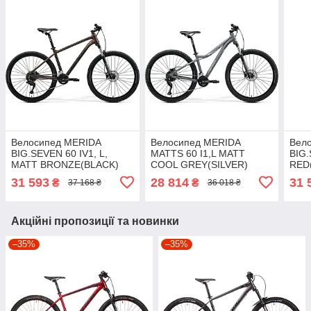
Велосипед MERIDA
Велосипед MERIDA
Вел
BIG.SEVEN 60 IV1, L,
MATTS 60 I1,L MATT
BIG.
MATT BRONZE(BLACK)
COOL GREY(SILVER)
RED
31 593
28 814
31 
₴
₴
37 168 ₴
36 018 ₴
Акційні пропозиції та новинки
–35%
–35%