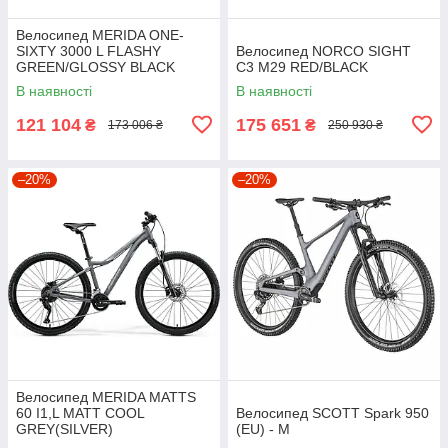
Велосипед MERIDA ONE-
SIXTY 3000 L FLASHY
Велосипед NORCO SIGHT
GREEN/GLOSSY BLACK
C3 M29 RED/BLACK
В наявності
В наявності
121 104
175 651
₴
₴
173 006 ₴
250 930 ₴
–20%
–20%
Велосипед MERIDA MATTS
60 I1,L MATT COOL
Велосипед SCOTT Spark 950
GREY(SILVER)
(EU) - M