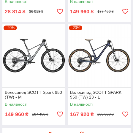
В наявності
В наявності
28 814
149 960
₴
₴
36 018 ₴
187 450 ₴
–20%
–20%
Велосипед SCOTT Spark 950
Велосипед SCOTT SPARK
(TW) - M
950 (TW) 23 - L
В наявності
В наявності
149 960
167 920
₴
₴
187 450 ₴
209 900 ₴