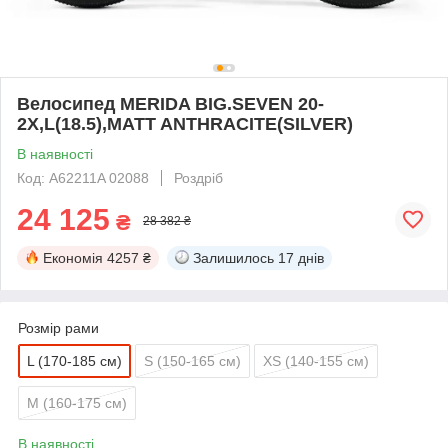
Велосипед MERIDA BIG.SEVEN 20-
2X,L(18.5),MATT ANTHRACITE(SILVER)
В наявності
Код: A62211A 02088
Роздріб
24 125
₴
28 382 ₴
Економія
4257 ₴
Залишилось
17 днів
Розмір рами
L (170-185 см)
S (150-165 см)
XS (140-155 см)
M (160-175 см)
В наявності