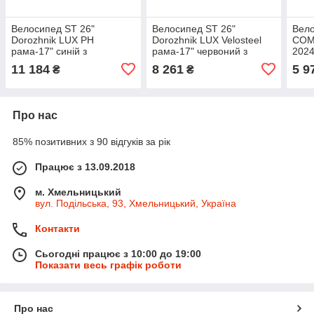
Велосипед ST 26"
Велосипед ST 26"
Вело
Dorozhnik LUX PH
Dorozhnik LUX Velosteel
COME
рама-17" синій з
рама-17" червоний з
2024
блакитним (матовий) 2024
багажником задн St з
крил
11 184
8 261
5 9
₴
₴
крила, крило пер., крило
корзиною Pl з крилом St
дзво
зад., підніжка, дзвоник,
2024
Про нас
85% позитивних з 90 відгуків за рік
Працює з 13.09.2018
м. Хмельницький
вул. Подільська, 93, Хмельницький, Україна
Контакти
Сьогодні працює з 10:00 до 19:00
Показати весь графік роботи
Про нас