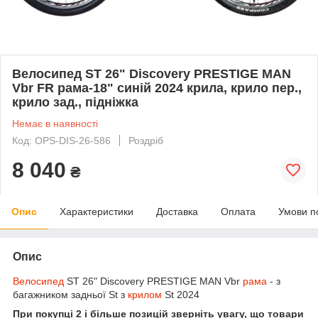
Велосипед ST 26" Discovery PRESTIGE MAN
Vbr FR рама-18" синій 2024 крила, крило пер.,
крило зад., підніжка
Немає в наявності
Код: OPS-DIS-26-586
Роздріб
8 040
₴
Опис
Характеристики
Доставка
Оплата
Умови п
Опис
Велосипед
ST 26" Discovery PRESTIGE MAN Vbr
рама
- з
багажником задньої St з
крилом
St 2024
При покупці 2 і більше позицій зверніть увагу, що товари