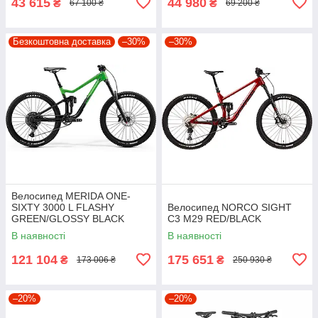
43 615
44 980
₴
₴
67 100 ₴
69 200 ₴
Безкоштовна доставка
–30%
–30%
Велосипед MERIDA ONE-
SIXTY 3000 L FLASHY
Велосипед NORCO SIGHT
GREEN/GLOSSY BLACK
C3 M29 RED/BLACK
В наявності
В наявності
121 104
175 651
₴
₴
173 006 ₴
250 930 ₴
–20%
–20%