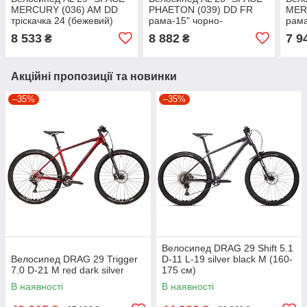
MERCURY (036) AM DD
PHAETON (039) DD FR
MER
тріскачка 24 (бежевий)
рама-15" чорно-
рама
помаранчевий 2024
пом
8 533
8 882
7 9
₴
₴
Акційні пропозиції та новинки
–35%
–35%
Велосипед DRAG 29 Shift 5.1
Велосипед DRAG 29 Trigger
D-11 L-19 silver black M (160-
7.0 D-21 M red dark silver
175 см)
В наявності
В наявності