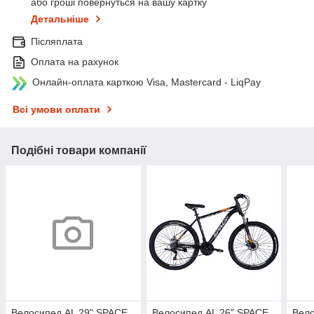
або гроші повернуться на вашу картку
Детальніше
Післяплата
Оплата на рахунок
Онлайн-оплата карткою Visa, Mastercard - LiqPay
Всі умови оплати
Подібні товари компанії
Велосипед AL 29" SPACE
Велосипед AL 26" SPACE
Вело