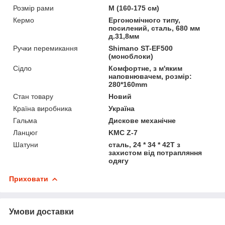
Розмір рами
M (160-175 см)
Кермо
Ергономічного типу,
посилений, сталь, 680 мм
д.31,8мм
Ручки перемикання
Shimano ST-EF500
(моноблоки)
Сідло
Комфортне, з м'яким
наповнювачем, розмiр:
280*160mm
Стан товару
Новий
Країна виробника
Україна
Гальма
Дискове механічне
Ланцюг
KMC Z-7
Шатуни
сталь, 24 * 34 * 42T з
захистом від потрапляння
одягу
Приховати
Умови доставки