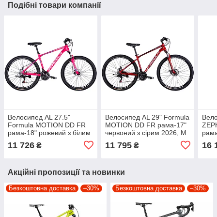
Подібні товари компанії
Велосипед AL 27.5"
Велосипед AL 29" Formula
Вело
Formula MOTION DD FR
MOTION DD FR рама-17"
ZEP
рама-18" рожевий з білим
червоний з сірим 2026, M
рама
2026, M (160-175 см)
(160-175 см)
сріб
11 726
11 795
16 
₴
₴
195 
Акційні пропозиції та новинки
Безкоштовна доставка
–30%
Безкоштовна доставка
–30%