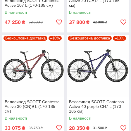
Велосипед SCOTT Contessa
Active 20 (CH)7 L (170-185
Active 107 L (170-185 см)
см)
В наявності
В наявності
47 250
37 800
₴
₴
52 500 ₴
42 000 ₴
Безкоштовна доставка
–10%
Безкоштовна доставка
–10%
Велосипед SCOTT Contessa
Велосипед SCOTT Contessa
Active 30 (CN)9 L (170-185
Active 40 purple CH7 L (170-
см)
185 см)
В наявності
В наявності
33 075
28 350
₴
₴
36 750 ₴
31 500 ₴