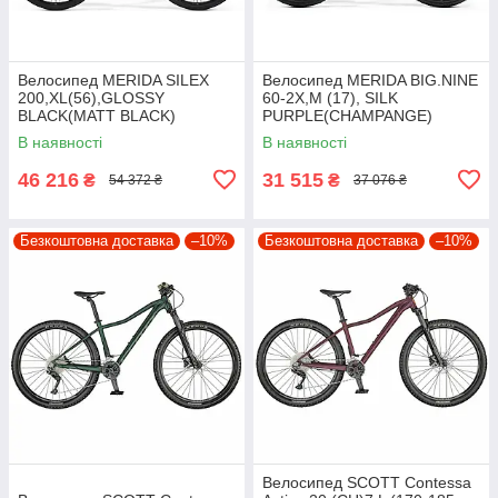
Велосипед MERIDA SILEX
Велосипед MERIDA BIG.NINE
200,XL(56),GLOSSY
60-2X,M (17), SILK
BLACK(MATT BLACK)
PURPLE(CHAMPANGE)
В наявності
В наявності
46 216
31 515
₴
₴
54 372 ₴
37 076 ₴
Безкоштовна доставка
–10%
Безкоштовна доставка
–10%
Велосипед SCOTT Contessa