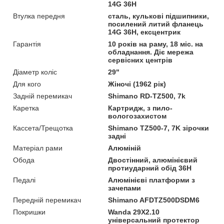
14G 36H
Втулка передня
сталь, кулькові підшипники,
посилений литий фланець
14G 36H, ексцентрик
Гарантія
10 років на раму, 18 міс. на
обладнання. Діє мережа
сервісних центрів
Діаметр коліс
29"
Для кого
Жіночі (1962 рік)
Задній перемикач
Shimano RD-TZ500, 7k
Каретка
Картридж, з пило-
вологозахистом
Кассета/Трещотка
Shimano TZ500-7, 7K зірочки
задні
Матеріал рами
Алюміній
Обода
Двостінний, алюмінієвий
протиударний обід 36H
Педалі
Алюмінієві платформи з
зачепами
Передній перемикач
Shimano AFDTZ500DSDM6
Покришки
Wanda 29X2.10
універсальний протектор