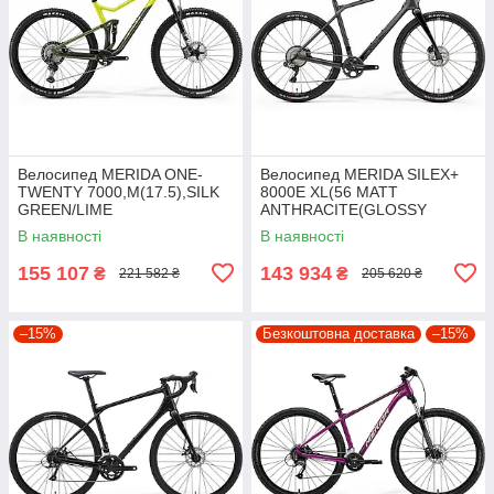
Велосипед MERIDA ONE-
Велосипед MERIDA SILEX+
TWENTY 7000,M(17.5),SILK
8000E XL(56 MATT
GREEN/LIME
ANTHRACITE(GLOSSY
BLACK)
В наявності
В наявності
155 107
143 934
₴
₴
221 582 ₴
205 620 ₴
–15%
Безкоштовна доставка
–15%