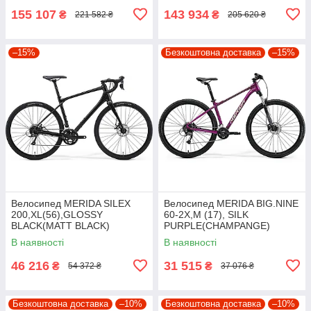
155 107
143 934
₴
₴
221 582 ₴
205 620 ₴
–15%
Безкоштовна доставка
–15%
Велосипед MERIDA SILEX
Велосипед MERIDA BIG.NINE
200,XL(56),GLOSSY
60-2X,M (17), SILK
BLACK(MATT BLACK)
PURPLE(CHAMPANGE)
В наявності
В наявності
46 216
31 515
₴
₴
54 372 ₴
37 076 ₴
Безкоштовна доставка
–10%
Безкоштовна доставка
–10%