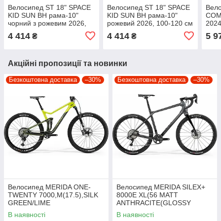
Велосипед ST 18" SPACE
Велосипед ST 18" SPACE
Вело
KID SUN BH рама-10"
KID SUN BH рама-10"
COME
чорний з рожевим 2026,
рожевий 2026, 100-120 см
2024
100-120 см
крил
4 414
4 414
5 9
₴
₴
дзво
Акційні пропозиції та новинки
Безкоштовна доставка
–30%
Безкоштовна доставка
–30%
Велосипед MERIDA ONE-
Велосипед MERIDA SILEX+
TWENTY 7000,M(17.5),SILK
8000E XL(56 MATT
GREEN/LIME
ANTHRACITE(GLOSSY
BLACK)
В наявності
В наявності