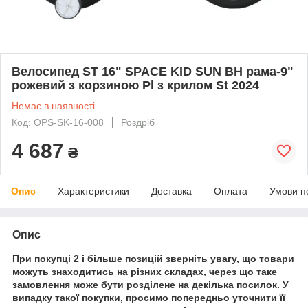
Велосипед ST 16" SPACE KID SUN BH рама-9"
рожевий з корзиною Pl з крилом St 2024
Немає в наявності
Код: OPS-SK-16-008
Роздріб
4 687
₴
Опис
Характеристики
Доставка
Оплата
Умови п
Опис
При покупці 2 і більше позицій зверніть увагу, що товари
можуть знаходитись на різних складах, через що таке
замовлення може бути розділене на декілька посилок. У
випадку такої покупки, просимо попередньо уточнити її