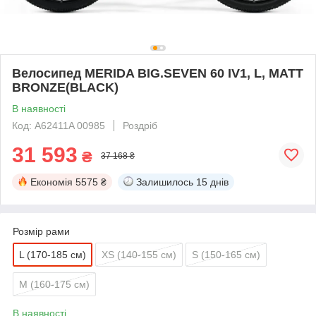
Велосипед MERIDA BIG.SEVEN 60 IV1, L, MATT
BRONZE(BLACK)
В наявності
Код: A62411A 00985
Роздріб
31 593
₴
37 168 ₴
Економія
5575 ₴
Залишилось
15 днів
Розмір рами
L (170-185 см)
XS (140-155 см)
S (150-165 см)
M (160-175 см)
В наявності