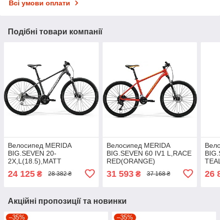
Всі умови оплати
Подібні товари компанії
Велосипед MERIDA
Велосипед MERIDA
Вел
BIG.SEVEN 20-
BIG.SEVEN 60 IV1 L,RACE
BIG.
2X,L(18.5),MATT
RED(ORANGE)
TEA
ANTHRACITE(SILVER)
24 125
31 593
26 
₴
₴
28 382 ₴
37 168 ₴
Акційні пропозиції та новинки
–35%
–35%