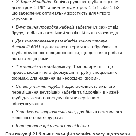
X-Taper Headtube
. Конічна рульова труба с верхнім
діаметром 1 1/8" та нижнім діаметром 1 1/4" або 1 1/2",
що забезпечує оптимальну жорсткість для чіткого
керування.
Внутрішня проводка кабелів
забезпечує захист від
бруду, та більш лаконічний зовнішній вид велосипеда.
Для виготовлення рам Merida використовує
Алюміній 6061
з додатковою термічною обробкою та
труби зі змінною товщиною стінки, що дозволяє робити
легкі та міцні рами.
Технологія техноформінгу
. Техноформінг — це
процес механічного формування труб у спеціальних
формах, для надання їм необхідної форми.
Отвір у нижній трубі
. Надає можливість вільного
переміщення внутрішніх кабелів та гідроліній в нижній
трубі для легкого доступу під час сервісного
обслуговування.
Згладженні зварювальні шви
, для більш естетичного
зовнішнього вигляду рами.
Інтегроване кріплення для підніжки
.
При покупці 2 і більше позицій зверніть увагу, що товари