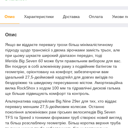
Опис
Характеристики
Доставка
Оплата
Умови п
Опис
Якщо ви віддаєте перевагу трохи більш мінімалістичному
підходу щодо трансмісіі з двома зірочками замість трьох, але
при цьому шукаєте широкий діапазон передач, тоді
Merida Big.Seven 60
може бути правильним вибором для вас.
Він поєднує в собі алюмінієву раму з подвійним батінгом та
геометрію, орієнтовану на комфорт, забезпечуючи вам
ідеальний 27,5-дюймовий хардтейл для довгих виїздів по
бездоріжжю та швидкому пересуванню містом. Амортизаційна
вилка RockShox з ходом 100 мм та гідравлічні дискові гальма
ще більше підвищують комфорт та контроль.
Альтернатива хардтейлам Big.Nine 29er для тих, хто віддає
перевагу меншим 27,5-дюймовим колесам. Останнє
покоління алюмінієвих рам гірських велосипедів Big.Seven
TFS та Speed з тонкими формами труб створює новий вигляд
та більш розслаблену геометрію. Більш коротка верхня труба