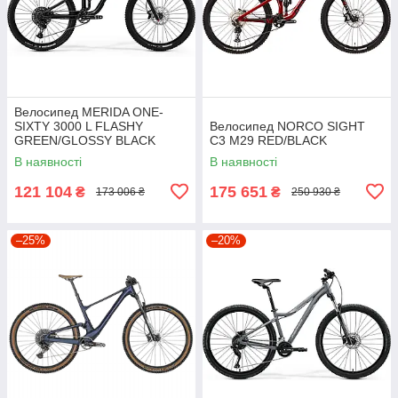
Велосипед MERIDA ONE-
SIXTY 3000 L FLASHY
Велосипед NORCO SIGHT
GREEN/GLOSSY BLACK
C3 M29 RED/BLACK
В наявності
В наявності
121 104
175 651
₴
₴
173 006 ₴
250 930 ₴
–25%
–20%