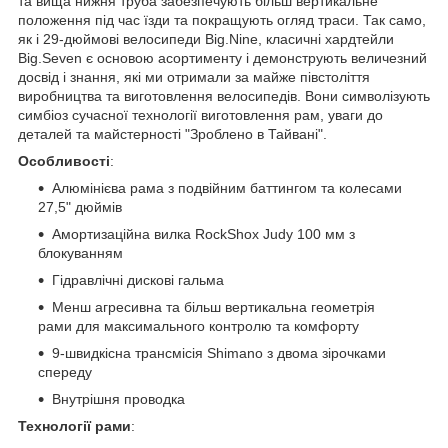
та вища нижня труба забезпечують більш вертикальне
положення під час їзди та покращують огляд траси. Так само,
як і 29-дюймові велосипеди Big.Nine, класичні хардтейли
Big.Seven є основою асортименту і демонструють величезний
досвід і знання, які ми отримали за майже півстоліття
виробництва та виготовлення велосипедів. Вони символізують
симбіоз сучасної технології виготовлення рам, уваги до
деталей та майстерності "Зроблено в Тайвані".
Особливості
:
Алюмінієва рама з подвійним баттингом та колесами
27,5" дюймів
Амортизаційна вилка RockShox Judy 100 мм з
блокуванням
Гідравлічні дискові гальма
Менш агресивна та більш вертикальна геометрія
рами для максимального контролю та комфорту
9-швидкісна трансмісія Shimano з двома зірочками
спереду
Внутрішня проводка
Технології рами
: