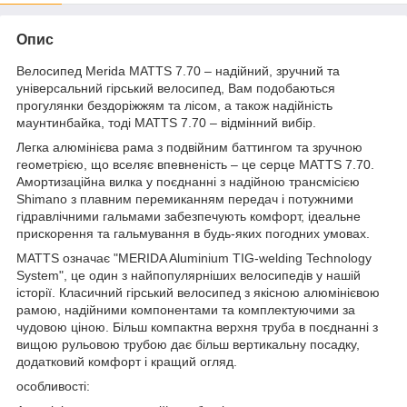
Опис
Велосипед Merida MATTS 7.70 – надійний, зручний та
універсальний гірський велосипед, Вам подобаються
прогулянки бездоріжжям та лісом, а також надійність
маунтинбайка, тоді MATTS 7.70 – відмінний вибір.
Легка алюмінієва рама з подвійним баттингом та зручною
геометрією, що вселяє впевненість – це серце MATTS 7.70.
Амортизаційна вилка у поєднанні з надійною трансмісією
Shimano з плавним перемиканням передач і потужними
гідравлічними гальмами забезпечують комфорт, ідеальне
прискорення та гальмування в будь-яких погодних умовах.
MATTS означає "MERIDA Aluminium TIG-welding Technology
System", це один з найпопулярніших велосипедів у нашій
історії. Класичний гірський велосипед з якісною алюмінієвою
рамою, надійними компонентами та комплектуючими за
чудовою ціною. Більш компактна верхня труба в поєднанні з
вищою рульовою трубою дає більш вертикальну посадку,
додатковий комфорт і кращий огляд.
особливості: