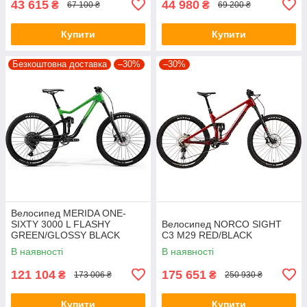
43 615
44 980
₴
₴
67 100 ₴
69 200 ₴
Купити
Купити
Безкоштовна доставка
–30%
–30%
Велосипед MERIDA ONE-
SIXTY 3000 L FLASHY
Велосипед NORCO SIGHT
GREEN/GLOSSY BLACK
C3 M29 RED/BLACK
В наявності
В наявності
121 104
175 651
₴
₴
173 006 ₴
250 930 ₴
Купити
Купити