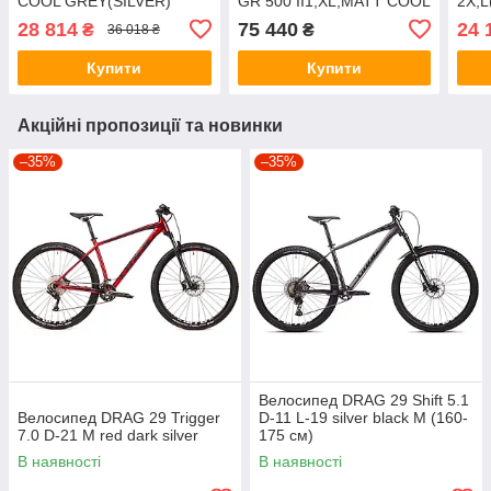
COOL GREY(SILVER)
GR 500 II1,XL,MATT COOL
2X,L
GREY(BK
ANT
28 814
75 440
24 
₴
₴
36 018 ₴
Купити
Купити
Акційні пропозиції та новинки
–35%
–35%
Велосипед DRAG 29 Shift 5.1
Велосипед DRAG 29 Trigger
D-11 L-19 silver black M (160-
7.0 D-21 M red dark silver
175 см)
В наявності
В наявності