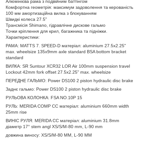
Алюмінієва рама з подвійним баттінгом
Комфортна геометрія: максимум задоволення та керованість
100 мм амортизаційна вилка з блокуванням
Швидкі колеса 27.5"
Трансмісія Shimano, гідравлічне дискове гальмо
Точки кріплення для крил, багажника та підніжки.
Характеристики:
РАМА: MATTS 7. SPEED-D матеріал: aluminium 27.5x2.25"
max. wheelsize 135x9mm axle standard BSA bottom bracket
standard
ВИЛКА: SR Suntour XCR32 LOR Air 100mm suspension travel
Lockout 42mm fork offset 27.5x2.25" max. wheelsize
ПЕРЕДНЕ ГАЛЬМО: Power DS100 2 piston hydraulic disc brake
Заднє гальмо: Power DS100 2 piston hydraulic disc brake
РУЛЬОВА КОЛОНКА: FSA NO.10P 15
РУЛЬ: MERIDA COMP CC матеріал: aluminium 660mm width
25mm rise
ВИНІС РУЛЯ: MERIDA CC матеріал: aluminium 31.8mm
діаметр 17° stem angl XS/S/M-80 mm, L-90 mm
довжина виносу: XS/S/M-80 MM, L-90 MM