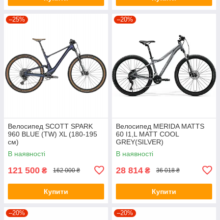
–25%
–20%
Велосипед SCOTT SPARK
Велосипед MERIDA MATTS
960 BLUE (TW) XL (180-195
60 I1,L MATT COOL
см)
GREY(SILVER)
В наявності
В наявності
121 500
28 814
₴
₴
162 000 ₴
36 018 ₴
Купити
Купити
–20%
–20%