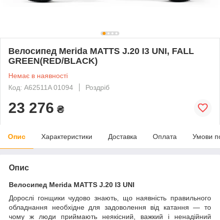
Велосипед Merida MATTS J.20 I3 UNI, FALL
GREEN(RED/BLACK)
Немає в наявності
Код: A62511A 01094
Роздріб
23 276
₴
Опис
Характеристики
Доставка
Оплата
Умови п
Опис
Велосипед Merida MATTS J.20 I3 UNI
Дорослі гонщики чудово знають, що наявність правильного
обладнання необхідне для задоволення від катання — то
чому ж люди приймають неякісний, важкий і ненадійний