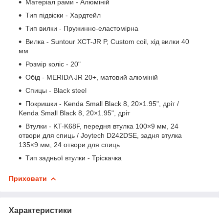
Матеріал рами - Алюміній
Тип підвіски - Хардтейл
Тип вилки - Пружинно-еластомірна
Вилка - Suntour XCT-JR P, Custom coil, хід вилки 40
мм
Розмір коліс - 20"
Обід - MERIDA JR 20+, матовий алюміній
Спицы - Black steel
Покришки - Kenda Small Black 8, 20×1.95", дріт /
Kenda Small Black 8, 20×1.95", дріт
Втулки - KT-K68F, передня втулка 100×9 мм, 24
отвори для спиць / Joytech D242DSE, задня втулка
135×9 мм, 24 отвори для спиць
Тип задньої втулки - Тріскачка
Приховати
Характеристики