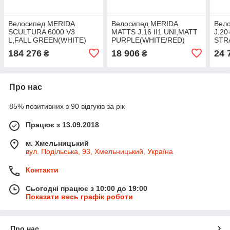
Велосипед MERIDA
Велосипед MERIDA
Вел
SCULTURA 6000 V3
MATTS J.16 II1 UNI,MATT
J.20
L,FALL GREEN(WHITE)
PURPLE(WHITE/RED)
STR
RD/
184 276
18 906
24 
₴
₴
Про нас
85% позитивних з 90 відгуків за рік
Працює з 13.09.2018
м. Хмельницький
вул. Подільська, 93, Хмельницький, Україна
Контакти
Сьогодні працює з 10:00 до 19:00
Показати весь графік роботи
Про нас