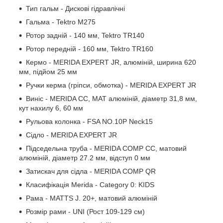
Тип гальм - Дискові гідравлічні
Гальма - Tektro M275
Ротор задній - 140 мм, Tektro TR140
Ротор передній - 160 мм, Tektro TR160
Кермо - MERIDA EXPERT JR, алюміній, ширина 620
мм, підйом 25 мм
Ручки керма (гріпси, обмотка) - MERIDA EXPERT JR
Виніс - MERIDA CC, МАТ алюміній, діаметр 31,8 мм,
кут нахилу 6, 60 мм
Рульова колонка - FSA NO.10P Neck15
Сідло - MERIDA EXPERT JR
Підседельна труба - MERIDA COMP CC, матовий
алюміній, діаметр 27.2 мм, відступ 0 мм
Затискач для сідла - MERIDA COMP QR
Класифікація Merida - Category 0: KIDS
Рама - MATTS J. 20+, матовий алюміній
Розмір рами - UNI (Рост 109-129 см)