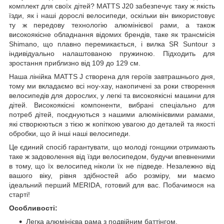
комплект для своїх дітей? MATTS J20 забезпечує таку ж якість
їзди, як і наші дорослі велосипеди, оскільки він використовує
ту ж передову технологію алюмінієвої рами, а також
високоякісне обладнання відомих брендів, таке як трансмісія
Shimano, що плавно перемикається, і вилка SR Suntour з
індивідуально налаштованою пружиною. Підходить для
зростання приблизно від 109 до 129 см.
Наша лінійка MATTS J створена для героїв завтрашнього дня,
тому ми вкладаємо всі ноу-хау, накопичені за роки створення
велосипедів для дорослих, у легкі та високоякісні машини для
дітей. Високоякісні компоненти, вибрані спеціально для
потреб дітей, поєднуються з нашими алюмінієвими рамами,
які створюються з тією ж копіткою увагою до деталей та якості
обробки, що й інші наші велосипеди.
Це єдиний спосіб гарантувати, що молоді гонщики отримають
таке ж задоволення від їзди велосипедом, будучи впевненими
в тому, що їх велосипед ніколи їх не підведе. Незалежно від
вашого віку, рівня здібностей або розміру, ми маємо
ідеальний перший MERIDA, готовий для вас. Побачимося на
старті!
Особливості:
Легка алюмінієва рама з подвійним баттінгом.